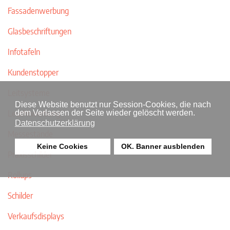
Fassadenwerbung
Glasbeschriftungen
Infotafeln
Kundenstopper
Leitsysteme
Diese Website benutzt nur Session-Cookies, die nach
Leuchtwerbung
dem Verlassen der Seite wieder gelöscht werden.
Datenschutzerklärung
Messestände
Keine Cookies
OK. Banner ausblenden
Praxisschilder
Rollups
Schilder
Verkaufsdisplays