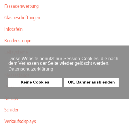
Fassadenwerbung
Glasbeschriftungen
Infotafeln
Kundenstopper
Leitsysteme
Diese Website benutzt nur Session-Cookies, die nach
Leuchtwerbung
dem Verlassen der Seite wieder gelöscht werden.
Datenschutzerklärung
Messestände
Keine Cookies
OK. Banner ausblenden
Praxisschilder
Rollups
Schilder
Verkaufsdisplays