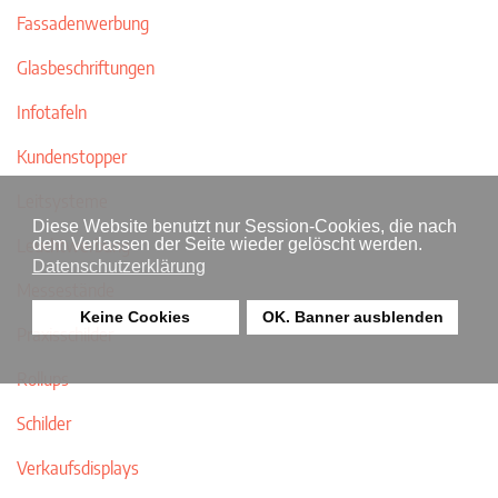
Fassadenwerbung
Glasbeschriftungen
Infotafeln
Kundenstopper
Leitsysteme
Diese Website benutzt nur Session-Cookies, die nach
Leuchtwerbung
dem Verlassen der Seite wieder gelöscht werden.
Datenschutzerklärung
Messestände
Keine Cookies
OK. Banner ausblenden
Praxisschilder
Rollups
Schilder
Verkaufsdisplays