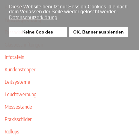
Diese Website benutzt nur Session-Cookies, die nach
Beach flags
dem Verlassen der Seite wieder gelöscht werden.
Datenschutzerklärung
Fahrzeugwerbung
Fassadenwerbung
Keine Cookies
OK. Banner ausblenden
Glasbeschriftungen
Infotafeln
Kundenstopper
Leitsysteme
Leuchtwerbung
Messestände
Praxisschilder
Rollups