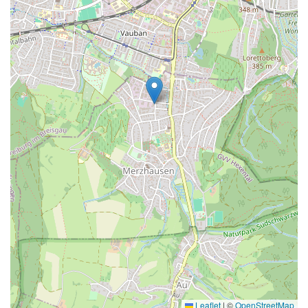
Leaflet
|
©
OpenStreetMap